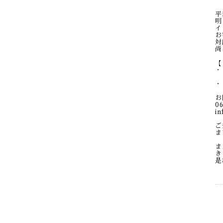
平
明
イ
お
対
尚
【
・
そ
・
お
06
in
ご
ま
ま
き
是