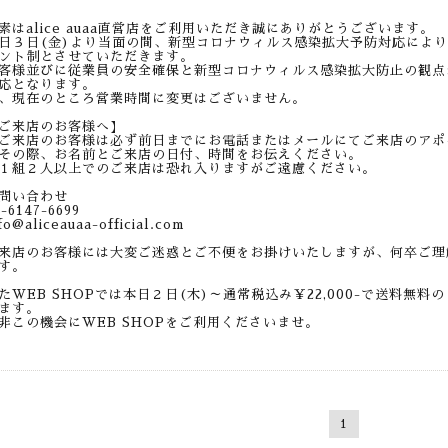
素はalice auaa直営店をご利用いただき誠にありがとうございます。
日３日(金)より当面の間、新型コロナウィルス感染拡大予防対応によりal
ント制とさせていただきます。
客様並びに従業員の安全確保と新型コロナウィルス感染拡大防止の観点からa
応となります。
、現在のところ営業時間に変更はございません。
ご来店のお客様へ】
ご来店のお客様は必ず前日までにお電話またはメールにてご来店のアポ
の際、お名前とご来店の日付、時間をお伝えください。
１組２人以上でのご来店は恐れ入りますがご遠慮ください。
問い合わせ
-6147-6699
fo@aliceauaa-official.com
来店のお客様には大変ご迷惑とご不便をお掛けいたしますが、何卒ご理
す。
たWEB SHOPでは本日２日(木)～通常税込み￥22,000-で送料無
ます。
非この機会にWEB SHOPをご利用くださいませ。
1