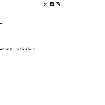
munity
web shop