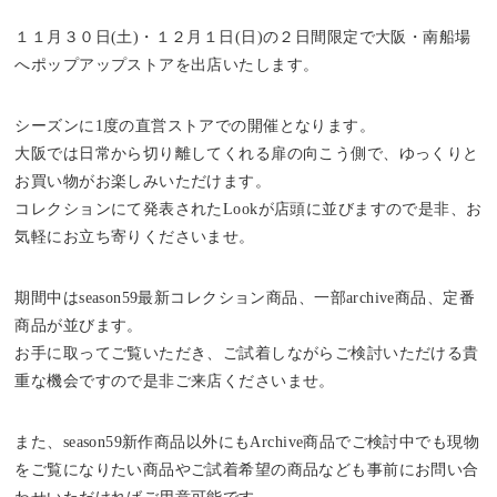
１１月３０日(土)・１２月１日(日)の２日間限定で大阪・南船場
へポップアップストアを出店いたします。
シーズンに1度の直営ストアでの開催となります。
大阪では日常から切り離してくれる扉の向こう側で、ゆっくりと
お買い物がお楽しみいただけます。
コレクションにて発表されたLookが店頭に並びますので是非、お
気軽にお立ち寄りくださいませ。
期間中はseason59最新コレクション商品、一部archive商品、定番
商品が並びます。
お手に取ってご覧いただき、ご試着しながらご検討いただける貴
重な機会ですので是非ご来店くださいませ。
また、season59新作商品以外にもArchive商品でご検討中でも現物
をご覧になりたい商品やご試着希望の商品なども事前にお問い合